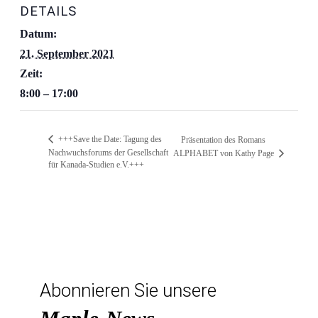
DETAILS
Datum:
21. September 2021
Zeit:
8:00 – 17:00
+++Save the Date: Tagung des
Präsentation des Romans
Nachwuchsforums der Gesellschaft
ALPHABET von Kathy Page
für Kanada-Studien e.V.+++
Abonnieren Sie unsere