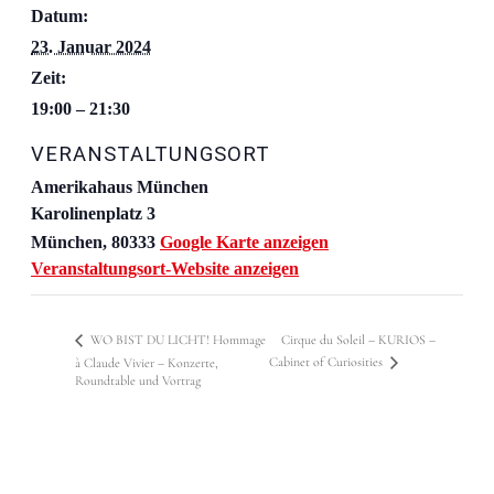
Datum:
23. Januar 2024
Zeit:
19:00 – 21:30
VERANSTALTUNGSORT
Amerikahaus München
Karolinenplatz 3
München
,
80333
Google Karte anzeigen
Veranstaltungsort-Website anzeigen
Cirque du Soleil – KURIOS –
WO BIST DU LICHT! Hommage
Cabinet of Curiosities
à Claude Vivier – Konzerte,
Roundtable und Vortrag