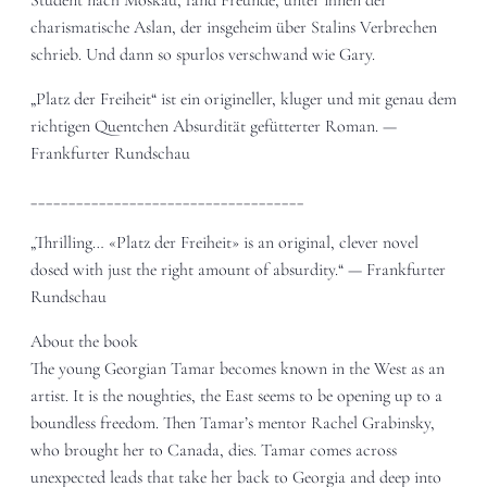
Student nach Moskau, fand Freunde, unter ihnen der
charismatische Aslan, der insgeheim über Stalins Verbrechen
schrieb. Und dann so spurlos verschwand wie Gary.
„Platz der Freiheit“ ist ein origineller, kluger und mit genau dem
richtigen Quentchen Absurdität gefütterter Roman. —
Frankfurter Rundschau
____________________________________
„Thrilling… «Platz der Freiheit» is an original, clever novel
dosed with just the right amount of absurdity.“ — Frankfurter
Rundschau
About the book
The young Georgian Tamar becomes known in the West as an
artist. It is the noughties, the East seems to be opening up to a
boundless freedom. Then Tamar’s mentor Rachel Grabinsky,
who brought her to Canada, dies. Tamar comes across
unexpected leads that take her back to Georgia and deep into