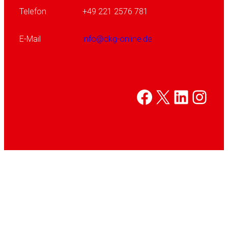
Telefon
+49 221 2576 781
E-Mail
info@dkg-online.de
Facebook
X
Linked
Inst