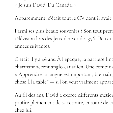
« Je suis David. Du Canada. »
Apparemment, c’était tout le CV dont il avait 
Parmi ses plus beaux souvenirs ? Son tout prem
télévision lors des Jeux d’hiver de 1976. Deux 
années suivantes.
C’était il y a 46 ans. À l’époque, la barrière l
charmant accent anglo-canadien. Une combina
« Apprendre la langue est important, bien sûr, 
chose à la table” — si l’on veut vraiment appart
Au fil des ans, David a exercé différents métie
profite pleinement de sa retraite, entouré de ceu
chez lui.