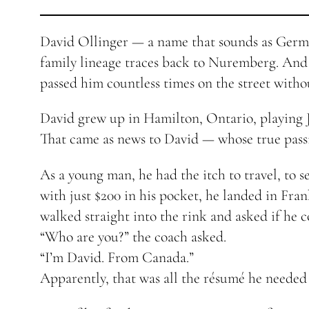
David Ollinger — a name that sounds as German
family lineage traces back to Nuremberg. And h
passed him countless times on the street without
David grew up in Hamilton, Ontario, playing Ju
That came as news to David — whose true pass
As a young man, he had the itch to travel, to
with just $200 in his pocket, he landed in F
walked straight into the rink and asked if he c
“Who are you?” the coach asked.
“I’m David. From Canada.”
Apparently, that was all the résumé he needed 