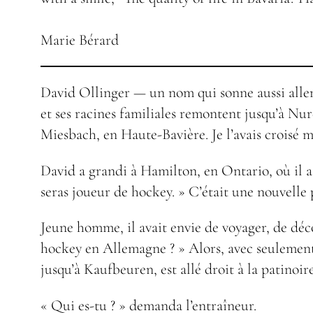
Marie Bérard
David Ollinger — un nom qui sonne aussi allem
et ses racines familiales remontent jusqu’à Nu
Miesbach, en Haute-Bavière. Je l’avais croisé ma
David a grandi à Hamilton, en Ontario, où il a 
seras joueur de hockey. » C’était une nouvelle 
Jeune homme, il avait envie de voyager, de déc
hockey en Allemagne ? » Alors, avec seulement 
jusqu’à Kaufbeuren, est allé droit à la patinoir
« Qui es-tu ? » demanda l’entraîneur.