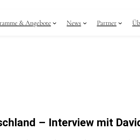
ramme & Angebote
News
Partner
Üb
schland – Interview mit David