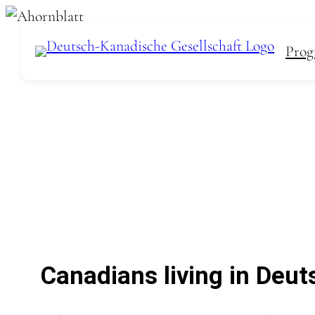
Zum
Inhalt
Prog
springen
Canadians living in Deut