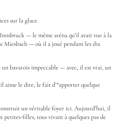
es sur la glace.
’Innsbruck — le même aréna qu’il avait vue à la
 de Miesbach — où il a joué pendant les dix
le un bavarois impeccable — avec, il est vrai, un
l aime le dire, le fait d’“apporter quelque
onstruit un véritable foyer ici. Aujourd’hui, il
x petites-filles, tous vivant à quelques pas de