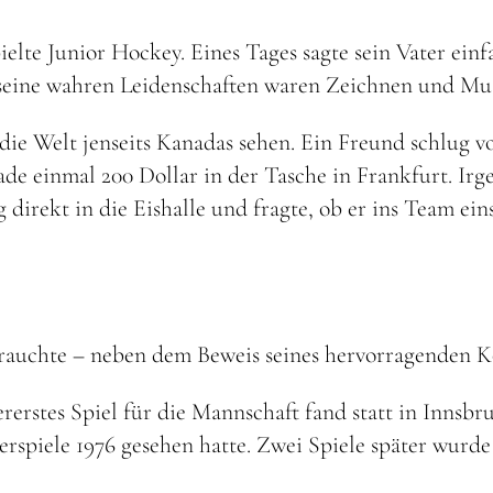
lte Junior Hockey. Eines Tages sagte sein Vater einfa
seine wahren Leidenschaften waren Zeichnen und Mus
die Welt jenseits Kanadas sehen. Ein Freund schlug v
rade einmal 200 Dollar in der Tasche in Frankfurt. Ir
 direkt in die Eishalle und fragte, ob er ins Team ein
 brauchte – neben dem Beweis seines hervorragenden K
ererstes Spiel für die Mannschaft fand statt in Innsb
piele 1976 gesehen hatte. Zwei Spiele später wurde e