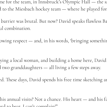
ame for the team, in Innsbruck’s Olympic Hall — the
 to the Miesbach hockey team — where he played for t
 barrier was brutal. But now? David speaks flawless B
ful combination.
owing respect — and, in his words, ‘bringing somethin
rying a local woman, and building a home here, David i
d two granddaughters — all living a few steps away.
. These days, David spends his free time sketching an
is annual visits? Not a chance. His heart — and his f
ard to beat. I can’t complain!”