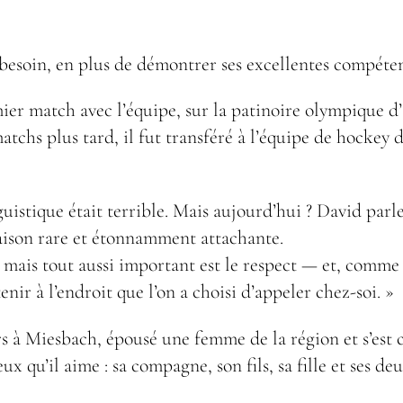
besoin, en plus de démontrer ses excellentes compétenc
ier match avec l’équipe, sur la patinoire olympique d
matchs plus tard, il fut transféré à l’équipe de hockey
inguistique était terrible. Mais aujourd’hui ? David par
ison rare et étonnamment attachante.
mais tout aussi important est le respect — et, comme i
enir à l’endroit que l’on a choisi d’appeler chez-soi. »
rs à Miesbach, épousé une femme de la région et s’est c
x qu’il aime : sa compagne, son fils, sa fille et ses deu