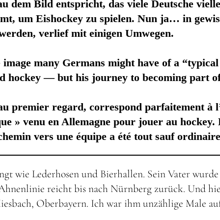
au dem Bild entspricht, das viele Deutsche viel
, um Eishockey zu spielen. Nun ja… in gewisse
 werden, verlief mit einigen Umwegen.
the image many Germans might have of a “typic
d hockey — but his journey to becoming part of 
, au premier regard, correspond parfaitement à
ique » venu en Allemagne pour jouer au hockey
chemin vers une équipe a été tout sauf ordinaire
ingt wie Lederhosen und Bierhallen. Sein Vater wurd
hnenlinie reicht bis nach Nürnberg zurück. Und hier 
iesbach, Oberbayern. Ich war ihm unzählige Male auf 