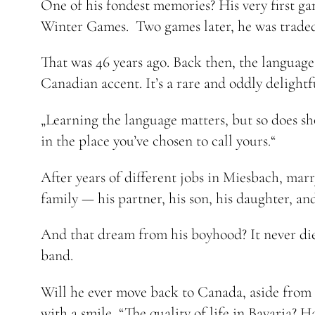
One of his fondest memories? His very first g
Winter Games. Two games later, he was traded
That was 46 years ago. Back then, the language
Canadian accent. It’s a rare and oddly delight
„Learning the language matters, but so does sh
in the place you’ve chosen to call yours.“
After years of different jobs in Miesbach, mar
family — his partner, his son, his daughter, an
And that dream from his boyhood? It never died
band.
Will he ever move back to Canada, aside from h
with a smile, “The quality of life in Bavaria? H