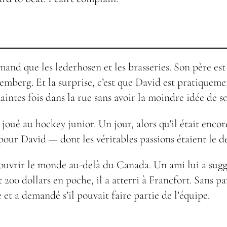
and que les lederhosen et les brasseries. Son père es
remberg. Et la surprise, c’est que David est pratiquem
intes fois dans la rue sans avoir la moindre idée de so
joué au hockey junior. Un jour, alors qu’il était encor
pour David — dont les véritables passions étaient le de
ouvrir le monde au-delà du Canada. Un ami lui a sugg
200 dollars en poche, il a atterri à Francfort. Sans p
e et a demandé s’il pouvait faire partie de l’équipe.