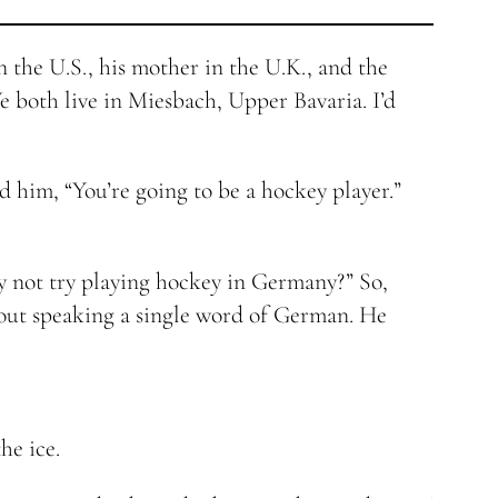
 the U.S., his mother in the U.K., and the
e both live in Miesbach, Upper Bavaria. I’d
d him, “You’re going to be a hockey player.”
y not try playing hockey in Germany?” So,
out speaking a single word of German. He
he ice.