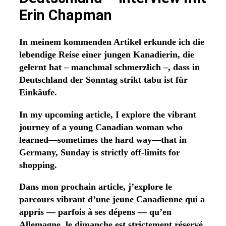
Erin Chapman
In meinem kommenden Artikel erkunde ich die
lebendige Reise einer jungen Kanadierin, die
gelernt hat – manchmal schmerzlich –, dass in
Deutschland der Sonntag strikt tabu ist für
Einkäufe.
In my upcoming article, I explore the vibrant
journey of a young Canadian woman who
learned—sometimes the hard way—that in
Germany, Sunday is strictly off-limits for
shopping.
Dans mon prochain article, j’explore le
parcours vibrant d’une jeune Canadienne qui a
appris — parfois à ses dépens — qu’en
Allemagne, le dimanche est strictement réservé