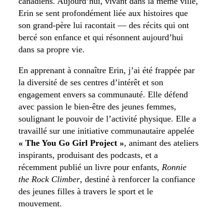
canadiens. Aujourd’hui, vivant dans la même ville,
Erin se sent profondément liée aux histoires que
son grand-père lui racontait — des récits qui ont
bercé son enfance et qui résonnent aujourd’hui
dans sa propre vie.
En apprenant à connaître Erin, j’ai été frappée par
la diversité de ses centres d’intérêt et son
engagement envers sa communauté. Elle défend
avec passion le bien-être des jeunes femmes,
soulignant le pouvoir de l’activité physique. Elle a
travaillé sur une initiative communautaire appelée
« The You Go Girl Project »
, animant des ateliers
inspirants, produisant des podcasts, et a
récemment publié un livre pour enfants,
Ronnie
the Rock Climber
, destiné à renforcer la confiance
des jeunes filles à travers le sport et le
mouvement.