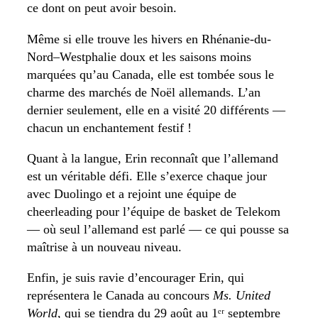
ce dont on peut avoir besoin.
Même si elle trouve les hivers en Rhénanie-du-
Nord–Westphalie doux et les saisons moins
marquées qu’au Canada, elle est tombée sous le
charme des marchés de Noël allemands. L’an
dernier seulement, elle en a visité 20 différents —
chacun un enchantement festif !
Quant à la langue, Erin reconnaît que l’allemand
est un véritable défi. Elle s’exerce chaque jour
avec Duolingo et a rejoint une équipe de
cheerleading pour l’équipe de basket de Telekom
— où seul l’allemand est parlé — ce qui pousse sa
maîtrise à un nouveau niveau.
Enfin, je suis ravie d’encourager Erin, qui
représentera le Canada au concours
Ms. United
World
, qui se tiendra du 29 août au 1ᵉʳ septembre