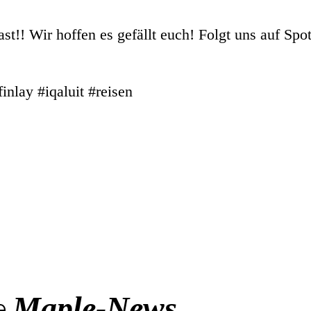
ast!! Wir hoffen es gefällt euch! Folgt uns auf Spo
nlay #iqaluit #reisen
Maple-News
e