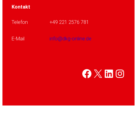
Kontakt
Telefon
+49 221 2576 781
E-Mail
info@dkg-online.de
Facebook
X
Linked
Inst