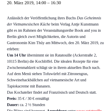
20. März 2019, 14:00
–
16:30
Anlässlich der Veröffentlichung ihres Buchs
Das Geheimnis
der Vietnamesischen Küche
beim Verlag Antje Kunstmann
gibt es im Rahmen der Veranstaltungsreihe Book and you in
Berlin gleich zwei Möglichkeiten, die Autorin und
Gastronomin Kim Thúy am Mittwoch, den 20. März 2019, zu
erleben:
Um 14 Uhr
übernimmt sie im Ratatouille (Ackerstraße 2,
10115 Berlin) die Kochlöffel. Die idealen Rezepte für eine
Zwischenmahlzeit schlägt sie in ihrem aktuellen Buch nach.
Auf dem Menü stehen Tofuwürfel mit Zitronengras,
Schweinehackbällchen auf vietnamesische Art und
Tapiokacreme mit Bananen.
Das Kochatelier findet auf Französisch und Deutsch statt.
Preis:
35 € / 30 € ermäßigt
Dauer:
ca. 2 ½ Stunden
Die Plätze sind begrenzt.
Anmeldung
unter
www.ratatouille-