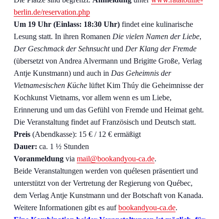
berlin.de/reservation.php
Um 19 Uhr (Einlass: 18:30 Uhr)
findet eine kulinarische
Lesung statt. In ihren Romanen
Die vielen Namen der Liebe
,
Der Geschmack der Sehnsucht
und
Der Klang der Fremde
(übersetzt von Andrea Alvermann und Brigitte Große, Verlag
Antje Kunstmann) und auch in
Das Geheimnis der
Vietnamesischen Küche
lüftet Kim Thúy die Geheimnisse der
Kochkunst Vietnams, vor allem wenn es um Liebe,
Erinnerung und um das Gefühl von Fremde und Heimat geht.
Die Veranstaltung findet auf Französisch und Deutsch statt.
Preis
(Abendkasse): 15 € / 12 € ermäßigt
Dauer:
ca. 1 ½ Stunden
Voranmeldung
via
mail@bookandyou-ca.de
.
Beide Veranstaltungen werden von quélesen präsentiert und
unterstützt von der Vertretung der Regierung von Québec,
dem Verlag Antje Kunstmann und der Botschaft von Kanada.
Weitere Informationen gibt es auf
bookandyou-ca.de
.