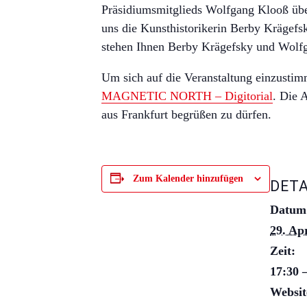
Präsidiumsmitglieds Wolfgang Klooß über
uns die Kunsthistorikerin Berby Krägefs
stehen Ihnen Berby Krägefsky und Wolfg
Um sich auf die Veranstaltung einzustimm
MAGNETIC NORTH – Digitorial
. Die 
aus Frankfurt begrüßen zu dürfen.
Zum Kalender hinzufügen
DETA
Datum
29. Ap
Zeit:
17:30 
Websit