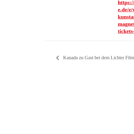
https:
e.de/e/
kunsta
magnet
ticket
Kanada zu Gast bei dem Lichter Film