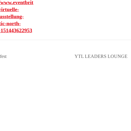
//www.eventbrit
virtuelle-
usstellung-
ic-north-
s-151443622953
fest
YTL LEADERS LOUNGE