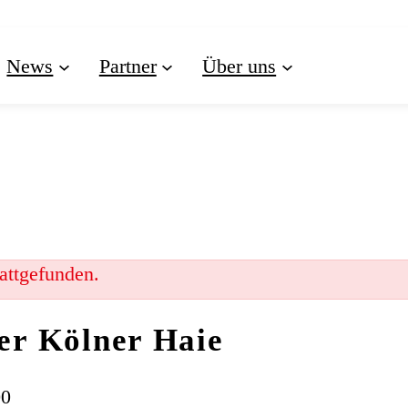
News
Partner
Über uns
tattgefunden.
er Kölner Haie
00