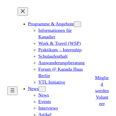
Programme & Angebote
Informationen für
Kanadier
Work & Travel (WSP)
Praktikum – Internship
Schulaufenthalt
Auswanderungsberatung
Forum @ Kanada Haus
Berlin
Mitglie
YTL Initiative
d
News
werden
News
Volunt
Events
eer
Interviews
Artikel