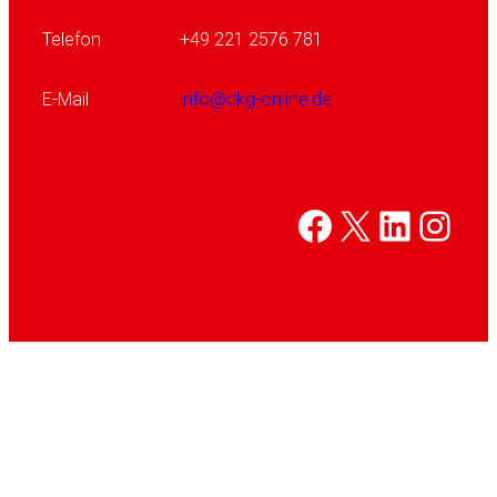
Telefon
+49 221 2576 781
E-Mail
info@dkg-online.de
Facebook
X
Linked
Inst