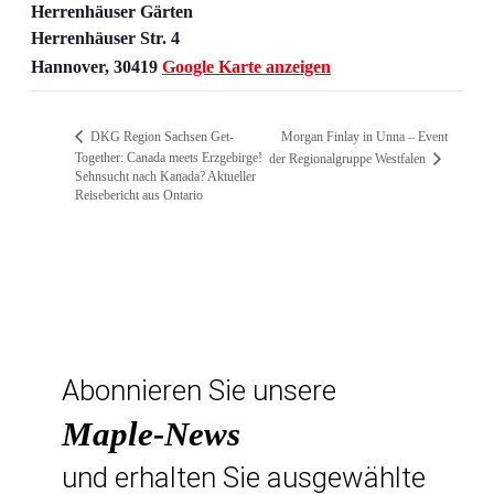
Herrenhäuser Gärten
Herrenhäuser Str. 4
Hannover
,
30419
Google Karte anzeigen
DKG Region Sachsen Get-
Morgan Finlay in Unna – Event
Together: Canada meets Erzgebirge!
der Regionalgruppe Westfalen
Sehnsucht nach Kanada? Aktueller
Reisebericht aus Ontario
Abonnieren Sie unsere
Maple-News
und erhalten Sie ausgewählte