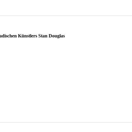
GEN
dischen Künstlers Stan Douglas