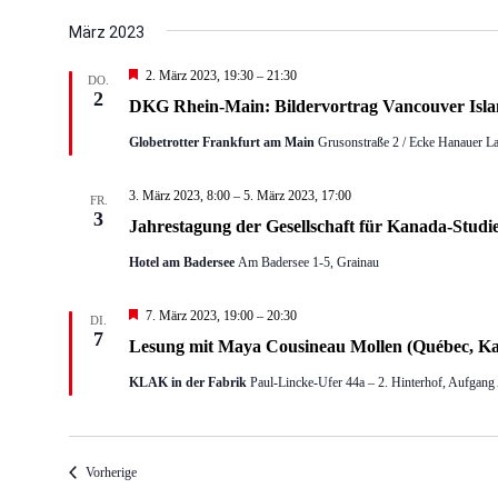
März 2023
Hervorgehoben
2. März 2023, 19:30
–
21:30
DO.
2
DKG Rhein-Main: Bildervortrag Vancouver Isl
Globetrotter Frankfurt am Main
Grusonstraße 2 / Ecke Hanauer La
3. März 2023, 8:00
–
5. März 2023, 17:00
FR.
3
Jahrestagung der Gesellschaft für Kanada-Studie
Hotel am Badersee
Am Badersee 1-5, Grainau
Hervorgehoben
7. März 2023, 19:00
–
20:30
DI.
7
Lesung mit Maya Cousineau Mollen (Québec, K
KLAK in der Fabrik
Paul-Lincke-Ufer 44a – 2. Hinterhof, Aufgang 
Veranstaltungen
Vorherige