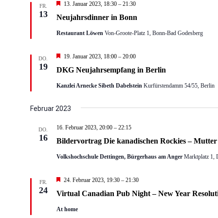
Hervorgehoben
13. Januar 2023, 18:30
–
21:30
FR.
13
Neujahrsdinner in Bonn
Restaurant Löwen
Von-Groote-Platz 1, Bonn-Bad Godesberg
Hervorgehoben
19. Januar 2023, 18:00
–
20:00
DO.
19
DKG Neujahrsempfang in Berlin
Kanzlei Arnecke Sibeth Dabelstein
Kurfürstendamm 54/55, Berlin
Februar 2023
16. Februar 2023, 20:00
–
22:15
DO.
16
Bildervortrag Die kanadischen Rockies – Mutte
Volkshochschule Dettingen, Bürgerhaus am Anger
Marktplatz 1, 
Hervorgehoben
24. Februar 2023, 19:30
–
21:30
FR.
24
Virtual Canadian Pub Night – New Year Resolut
At home