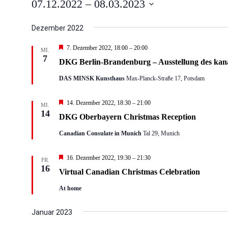
VERANSTALTUN
07.12.2022
 – 
08.03.2023
Datum
Dezember 2022
wählen.
Hervorgehoben
7. Dezember 2022, 18:00
–
20:00
MI.
7
DKG Berlin-Brandenburg – Ausstellung des kana
DAS MINSK Kunsthaus
Max-Planck-Straße 17, Potsdam
Hervorgehoben
14. Dezember 2022, 18:30
–
21:00
MI.
14
DKG Oberbayern Christmas Reception
Canadian Consulate in Munich
Tal 29, Munich
Hervorgehoben
16. Dezember 2022, 19:30
–
21:30
FR.
16
Virtual Canadian Christmas Celebration
At home
Januar 2023