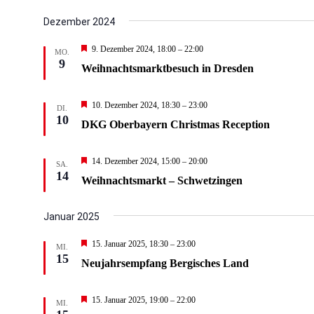
Dezember 2024
Hervorgehoben
9. Dezember 2024, 18:00
–
22:00
MO.
9
Weihnachtsmarktbesuch in Dresden
Hervorgehoben
10. Dezember 2024, 18:30
–
23:00
DI.
10
DKG Oberbayern Christmas Reception
Hervorgehoben
14. Dezember 2024, 15:00
–
20:00
SA.
14
Weihnachtsmarkt – Schwetzingen
Januar 2025
Hervorgehoben
15. Januar 2025, 18:30
–
23:00
MI.
15
Neujahrsempfang Bergisches Land
Hervorgehoben
15. Januar 2025, 19:00
–
22:00
MI.