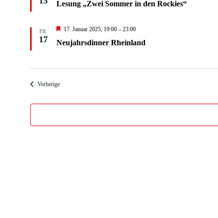
15
Lesung „Zwei Sommer in den Rockies“
Hervorgehoben
17. Januar 2025, 19:00
–
23:00
FR.
17
Neujahrsdinner Rheinland
Veranstaltungen
Vorherige