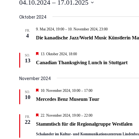
VERANSTALTUN
04.10.2024
 – 
17.01.2025
Datum
Oktober 2024
wählen.
9. Mai 2024, 19:00
–
10. November 2024, 23:00
FR.
4
Die kanadische Jazz/World Music Künstlerin Mal
Hervorgehoben
13. Oktober 2024, 18:00
SO.
13
Canadian Thanksgiving Lunch in Stuttgart
November 2024
Hervorgehoben
10. November 2024, 10:00
–
17:00
SO.
10
Mercedes Benz Museum Tour
Hervorgehoben
22. November 2024, 19:00
–
22:00
FR.
22
Stammtisch für die Regionalgruppe Westfalen
Schalander im Kultur- und Kommunikationszentrum Lindenbrau