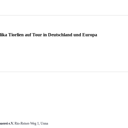
GEN
ika Tiorlien auf Tour in Deutschland und Europa
erei e.V.
Rio-Reiser-Weg 1, Unna