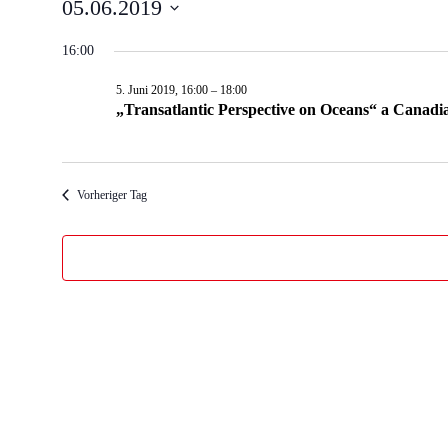
VERANSTALTUN
05.06.2019
Datum
16:00
FÜR
wählen.
5. Juni 2019, 16:00
–
18:00
„Transatlantic Perspective on Oceans“ a Canadi
5.
JUNI
Vorheriger Tag
2019